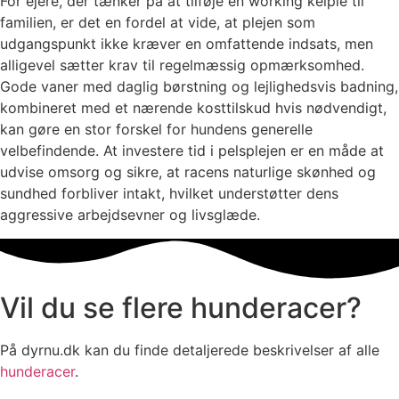
For ejere, der tænker på at tilføje en working kelpie til
familien, er det en fordel at vide, at plejen som
udgangspunkt ikke kræver en omfattende indsats, men
alligevel sætter krav til regelmæssig opmærksomhed.
Gode vaner med daglig børstning og lejlighedsvis badning,
kombineret med et nærende kosttilskud hvis nødvendigt,
kan gøre en stor forskel for hundens generelle
velbefindende. At investere tid i pelsplejen er en måde at
udvise omsorg og sikre, at racens naturlige skønhed og
sundhed forbliver intakt, hvilket understøtter dens
aggressive arbejdsevner og livsglæde.
Vil du se flere hunderacer?
På dyrnu.dk kan du finde detaljerede beskrivelser af alle
hunderacer
.