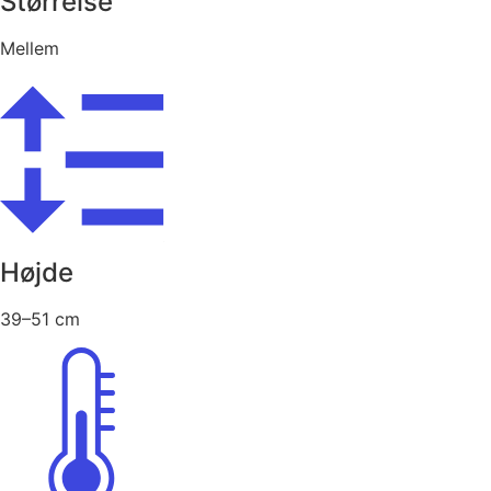
Størrelse
Mellem
Højde
39–51 cm