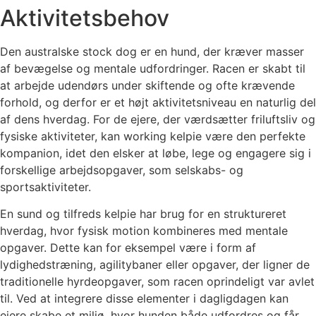
Aktivitetsbehov
Den australske stock dog er en hund, der kræver masser
af bevægelse og mentale udfordringer. Racen er skabt til
at arbejde udendørs under skiftende og ofte krævende
forhold, og derfor er et højt aktivitetsniveau en naturlig del
af dens hverdag. For de ejere, der værdsætter friluftsliv og
fysiske aktiviteter, kan working kelpie være den perfekte
kompanion, idet den elsker at løbe, lege og engagere sig i
forskellige arbejdsopgaver, som selskabs- og
sportsaktiviteter.
En sund og tilfreds kelpie har brug for en struktureret
hverdag, hvor fysisk motion kombineres med mentale
opgaver. Dette kan for eksempel være i form af
lydighedstræning, agilitybaner eller opgaver, der ligner de
traditionelle hyrdeopgaver, som racen oprindeligt var avlet
til. Ved at integrere disse elementer i dagligdagen kan
ejere skabe et miljø, hvor hunden både udfordres og får