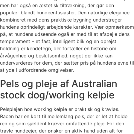
men har også en æstetisk tiltrækning, der gør den
populær blandt hundeentusiaster. Den naturlige elegance
kombineret med dens praktiske bygning understreger
hundens oprindeligt arbejdende karakter. Vær opmærksom
på, at hundens udseende også er med til at afspejle dens
temperament – et fast, intelligent blik og en oprejst
holdning er kendetegn, der fortæller en historie om
årvågenhed og beslutsomhed, noget der ikke kan
undervurderes for dem, der sætter pris på hundens evne til
at yde i udfordrende omgivelser.
Pels og pleje af Australian
stock dog/working kelpie
Pelsplejen hos working kelpie er praktisk og kravløs.
Racen har en kort til mellemlang pels, der er let at holde
ren og som sjældent kræver omfattende pleje. For den
travle hundeejer, der ønsker en aktiv hund uden alt for