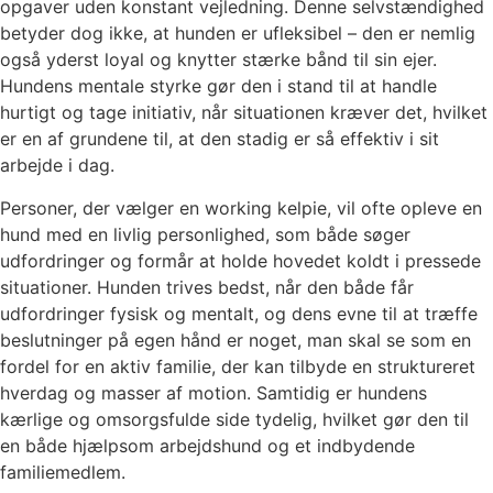
opgaver uden konstant vejledning. Denne selvstændighed
betyder dog ikke, at hunden er ufleksibel – den er nemlig
også yderst loyal og knytter stærke bånd til sin ejer.
Hundens mentale styrke gør den i stand til at handle
hurtigt og tage initiativ, når situationen kræver det, hvilket
er en af grundene til, at den stadig er så effektiv i sit
arbejde i dag.
Personer, der vælger en working kelpie, vil ofte opleve en
hund med en livlig personlighed, som både søger
udfordringer og formår at holde hovedet koldt i pressede
situationer. Hunden trives bedst, når den både får
udfordringer fysisk og mentalt, og dens evne til at træffe
beslutninger på egen hånd er noget, man skal se som en
fordel for en aktiv familie, der kan tilbyde en struktureret
hverdag og masser af motion. Samtidig er hundens
kærlige og omsorgsfulde side tydelig, hvilket gør den til
en både hjælpsom arbejdshund og et indbydende
familiemedlem.