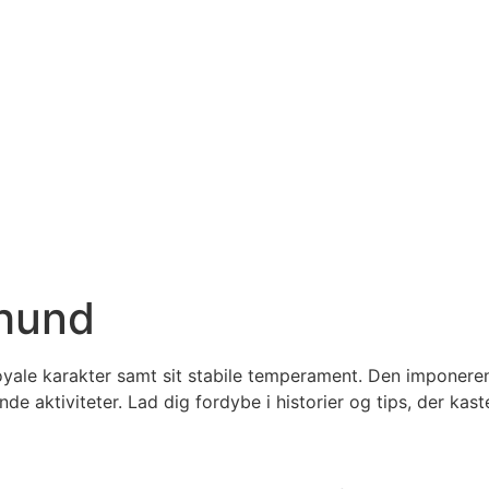
shund
oyale karakter samt sit stabile temperament. Den imponere
ende aktiviteter. Lad dig fordybe i historier og tips, der 