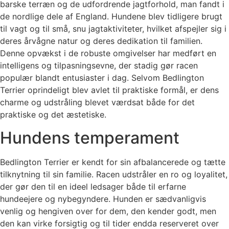
barske terræn og de udfordrende jagtforhold, man fandt i
de nordlige dele af England. Hundene blev tidligere brugt
til vagt og til små, snu jagtaktiviteter, hvilket afspejler sig i
deres årvågne natur og deres dedikation til familien.
Denne opvækst i de robuste omgivelser har medført en
intelligens og tilpasningsevne, der stadig gør racen
populær blandt entusiaster i dag. Selvom Bedlington
Terrier oprindeligt blev avlet til praktiske formål, er dens
charme og udstråling blevet værdsat både for det
praktiske og det æstetiske.
Hundens temperament
Bedlington Terrier er kendt for sin afbalancerede og tætte
tilknytning til sin familie. Racen udstråler en ro og loyalitet,
der gør den til en ideel ledsager både til erfarne
hundeejere og nybegyndere. Hunden er sædvanligvis
venlig og hengiven over for dem, den kender godt, men
den kan virke forsigtig og til tider endda reserveret over