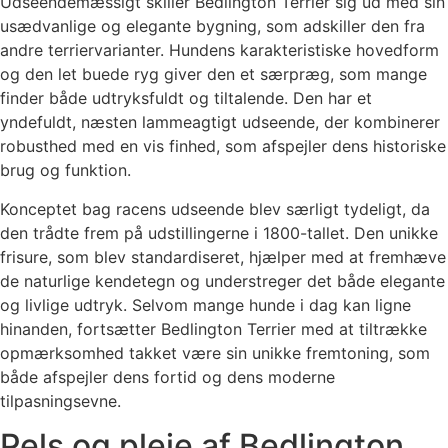
Udseendemæssigt skiller Bedlington Terrier sig ud med sin
usædvanlige og elegante bygning, som adskiller den fra
andre terriervarianter. Hundens karakteristiske hovedform
og den let buede ryg giver den et særpræg, som mange
finder både udtryksfuldt og tiltalende. Den har et
yndefuldt, næsten lammeagtigt udseende, der kombinerer
robusthed med en vis finhed, som afspejler dens historiske
brug og funktion.
Konceptet bag racens udseende blev særligt tydeligt, da
den trådte frem på udstillingerne i 1800-tallet. Den unikke
frisure, som blev standardiseret, hjælper med at fremhæve
de naturlige kendetegn og understreger det både elegante
og livlige udtryk. Selvom mange hunde i dag kan ligne
hinanden, fortsætter Bedlington Terrier med at tiltrække
opmærksomhed takket være sin unikke fremtoning, som
både afspejler dens fortid og dens moderne
tilpasningsevne.
Pels og pleje af Bedlington