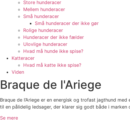
Store hunderacer
Mellem hunderacer
Små hunderacer
Små hunderacer der ikke gør
Rolige hunderacer
Hunderacer der ikke fælder
Ulovlige hunderacer
Hvad må hunde ikke spise?
Katteracer
Hvad må katte ikke spise?
Viden
Braque de l'Ariege
Braque de l’Ariege er en energisk og trofast jagthund med 
til en pålidelig ledsager, der klarer sig godt både i mark
Se mere