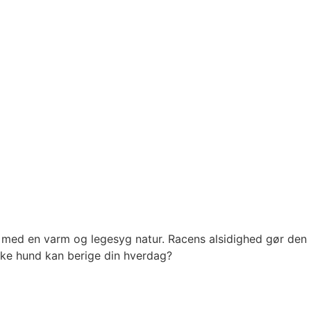
kt med en varm og legesyg natur. Racens alsidighed gør den
iske hund kan berige din hverdag?