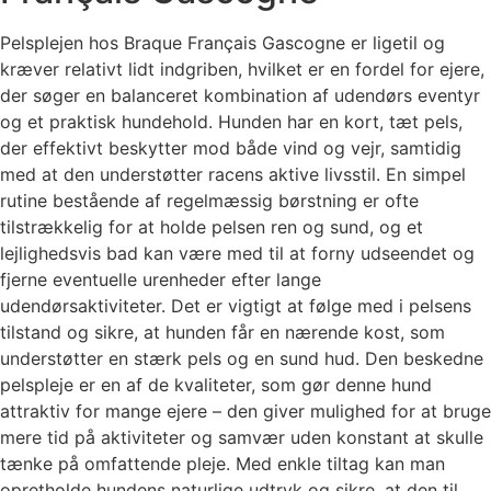
Pelsplejen hos Braque Français Gascogne er ligetil og
kræver relativt lidt indgriben, hvilket er en fordel for ejere,
der søger en balanceret kombination af udendørs eventyr
og et praktisk hundehold. Hunden har en kort, tæt pels,
der effektivt beskytter mod både vind og vejr, samtidig
med at den understøtter racens aktive livsstil. En simpel
rutine bestående af regelmæssig børstning er ofte
tilstrækkelig for at holde pelsen ren og sund, og et
lejlighedsvis bad kan være med til at forny udseendet og
fjerne eventuelle urenheder efter lange
udendørsaktiviteter. Det er vigtigt at følge med i pelsens
tilstand og sikre, at hunden får en nærende kost, som
understøtter en stærk pels og en sund hud. Den beskedne
pelspleje er en af de kvaliteter, som gør denne hund
attraktiv for mange ejere – den giver mulighed for at bruge
mere tid på aktiviteter og samvær uden konstant at skulle
tænke på omfattende pleje. Med enkle tiltag kan man
opretholde hundens naturlige udtryk og sikre, at den til