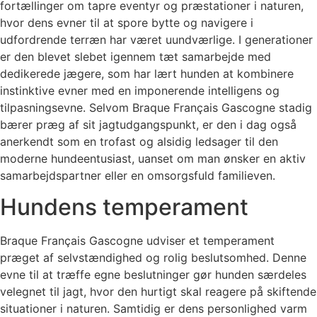
fortællinger om tapre eventyr og præstationer i naturen,
hvor dens evner til at spore bytte og navigere i
udfordrende terræn har været uundværlige. I generationer
er den blevet slebet igennem tæt samarbejde med
dedikerede jægere, som har lært hunden at kombinere
instinktive evner med en imponerende intelligens og
tilpasningsevne. Selvom Braque Français Gascogne stadig
bærer præg af sit jagtudgangspunkt, er den i dag også
anerkendt som en trofast og alsidig ledsager til den
moderne hundeentusiast, uanset om man ønsker en aktiv
samarbejdspartner eller en omsorgsfuld familieven.
Hundens temperament
Braque Français Gascogne udviser et temperament
præget af selvstændighed og rolig beslutsomhed. Denne
evne til at træffe egne beslutninger gør hunden særdeles
velegnet til jagt, hvor den hurtigt skal reagere på skiftende
situationer i naturen. Samtidig er dens personlighed varm