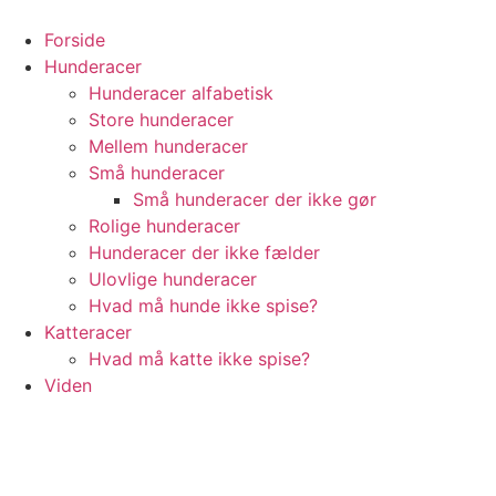
Videre
til
Forside
indhold
Hunderacer
Hunderacer alfabetisk
Store hunderacer
Mellem hunderacer
Små hunderacer
Små hunderacer der ikke gør
Rolige hunderacer
Hunderacer der ikke fælder
Ulovlige hunderacer
Hvad må hunde ikke spise?
Katteracer
Hvad må katte ikke spise?
Viden