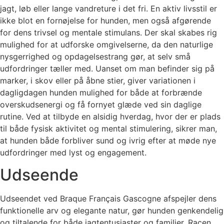
jagt, løb eller lange vandreture i det fri. En aktiv livsstil er
ikke blot en fornøjelse for hunden, men også afgørende
for dens trivsel og mentale stimulans. Der skal skabes rig
mulighed for at udforske omgivelserne, da den naturlige
nysgerrighed og opdagelsestrang gør, at selv små
udfordringer tæller med. Uanset om man befinder sig på
marker, i skov eller på åbne stier, giver variationen i
dagligdagen hunden mulighed for både at forbrænde
overskudsenergi og få fornyet glæde ved sin daglige
rutine. Ved at tilbyde en alsidig hverdag, hvor der er plads
til både fysisk aktivitet og mental stimulering, sikrer man,
at hunden både forbliver sund og ivrig efter at møde nye
udfordringer med lyst og engagement.
Udseende
Udseendet ved Braque Français Gascogne afspejler dens
funktionelle arv og elegante natur, gør hunden genkendelig
og tiltalende for både jagtentusiaster og familier. Racen