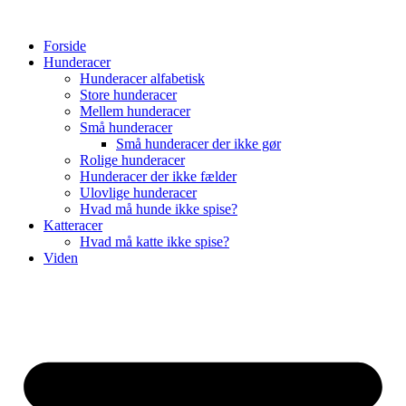
Videre
til
Forside
indhold
Hunderacer
Hunderacer alfabetisk
Store hunderacer
Mellem hunderacer
Små hunderacer
Små hunderacer der ikke gør
Rolige hunderacer
Hunderacer der ikke fælder
Ulovlige hunderacer
Hvad må hunde ikke spise?
Katteracer
Hvad må katte ikke spise?
Viden