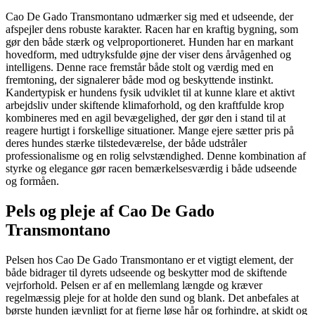
Cao De Gado Transmontano udmærker sig med et udseende, der
afspejler dens robuste karakter. Racen har en kraftig bygning, som
gør den både stærk og velproportioneret. Hunden har en markant
hovedform, med udtryksfulde øjne der viser dens årvågenhed og
intelligens. Denne race fremstår både stolt og værdig med en
fremtoning, der signalerer både mod og beskyttende instinkt.
Kandertypisk er hundens fysik udviklet til at kunne klare et aktivt
arbejdsliv under skiftende klimaforhold, og den kraftfulde krop
kombineres med en agil bevægelighed, der gør den i stand til at
reagere hurtigt i forskellige situationer. Mange ejere sætter pris på
deres hundes stærke tilstedeværelse, der både udstråler
professionalisme og en rolig selvstændighed. Denne kombination af
styrke og elegance gør racen bemærkelsesværdig i både udseende
og formåen.
Pels og pleje af Cao De Gado
Transmontano
Pelsen hos Cao De Gado Transmontano er et vigtigt element, der
både bidrager til dyrets udseende og beskytter mod de skiftende
vejrforhold. Pelsen er af en mellemlang længde og kræver
regelmæssig pleje for at holde den sund og blank. Det anbefales at
børste hunden jævnligt for at fjerne løse hår og forhindre, at skidt og