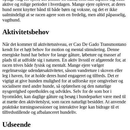
aktive og rolige perioder i hverdagen. Mange ejere oplever, at deres
hund nemt knytter bånd til både børn og voksne, og det er ikke
ualmindeligt at se racen agere som en fredelig, men altid påpasselig,
vagthund.
Aktivitetsbehov
Når det kommer til aktivitetsniveau, er Cao De Gado Transmontano
kendt for et højt behov for motion og mental stimulering. Denne
energiske hund har behov for lange gåture, løbeture og masser af
plads til at udfolde sig i naturen. En aktiv livsstil er afgørende for, at
racen trives både fysisk og mentalt. Mange ejere vælger
regelmæssige udendørsaktiviteter, såsom vandreture i skoven eller
leg i haven, for at holde deres hund engageret og tilfreds. Det er
vigtigt at give hunden mulighed for at udforske nye omgivelser og
socialisere med andre hunde, så opførelsen og den naturlige
nysgerrighed opretholdes og udvikles. Selv for de som bor i
byområder, kan daglige gåture og besøg i hundeparker være med til
at mætte den aktivitetslyst, som racen naturligt besidder. At anvende
praktiske træningssessioner og interaktive lege kan bidrage til et
tilfredsstillende og afbalanceret hundeliv.
Udseende