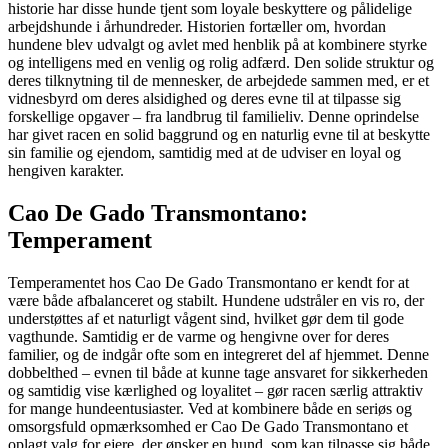
historie har disse hunde tjent som loyale beskyttere og pålidelige
arbejdshunde i århundreder. Historien fortæller om, hvordan
hundene blev udvalgt og avlet med henblik på at kombinere styrke
og intelligens med en venlig og rolig adfærd. Den solide struktur og
deres tilknytning til de mennesker, de arbejdede sammen med, er et
vidnesbyrd om deres alsidighed og deres evne til at tilpasse sig
forskellige opgaver – fra landbrug til familieliv. Denne oprindelse
har givet racen en solid baggrund og en naturlig evne til at beskytte
sin familie og ejendom, samtidig med at de udviser en loyal og
hengiven karakter.
Cao De Gado Transmontano:
Temperament
Temperamentet hos Cao De Gado Transmontano er kendt for at
være både afbalanceret og stabilt. Hundene udstråler en vis ro, der
understøttes af et naturligt vågent sind, hvilket gør dem til gode
vagthunde. Samtidig er de varme og hengivne over for deres
familier, og de indgår ofte som en integreret del af hjemmet. Denne
dobbelthed – evnen til både at kunne tage ansvaret for sikkerheden
og samtidig vise kærlighed og loyalitet – gør racen særlig attraktiv
for mange hundeentusiaster. Ved at kombinere både en seriøs og
omsorgsfuld opmærksomhed er Cao De Gado Transmontano et
oplagt valg for ejere, der ønsker en hund, som kan tilpasse sig både