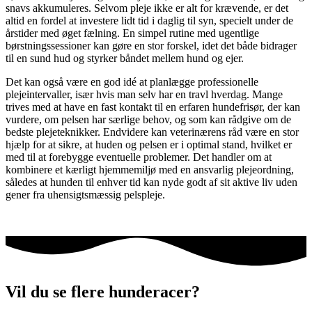
snavs akkumuleres. Selvom pleje ikke er alt for krævende, er det
altid en fordel at investere lidt tid i daglig til syn, specielt under de
årstider med øget fælning. En simpel rutine med ugentlige
børstningssessioner kan gøre en stor forskel, idet det både bidrager
til en sund hud og styrker båndet mellem hund og ejer.
Det kan også være en god idé at planlægge professionelle
plejeintervaller, især hvis man selv har en travl hverdag. Mange
trives med at have en fast kontakt til en erfaren hundefrisør, der kan
vurdere, om pelsen har særlige behov, og som kan rådgive om de
bedste plejeteknikker. Endvidere kan veterinærens råd være en stor
hjælp for at sikre, at huden og pelsen er i optimal stand, hvilket er
med til at forebygge eventuelle problemer. Det handler om at
kombinere et kærligt hjemmemiljø med en ansvarlig plejeordning,
således at hunden til enhver tid kan nyde godt af sit aktive liv uden
gener fra uhensigtsmæssig pelspleje.
Vil du se flere hunderacer?