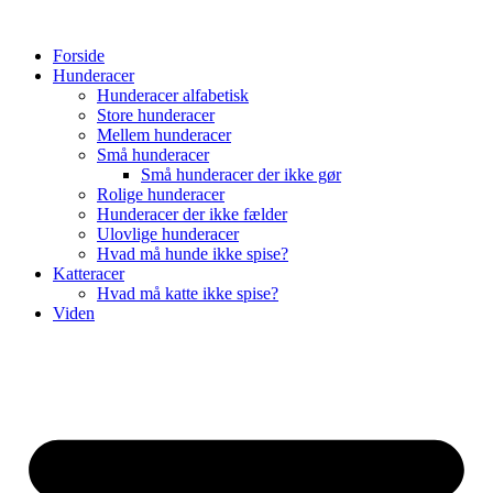
Videre
til
Forside
indhold
Hunderacer
Hunderacer alfabetisk
Store hunderacer
Mellem hunderacer
Små hunderacer
Små hunderacer der ikke gør
Rolige hunderacer
Hunderacer der ikke fælder
Ulovlige hunderacer
Hvad må hunde ikke spise?
Katteracer
Hvad må katte ikke spise?
Viden