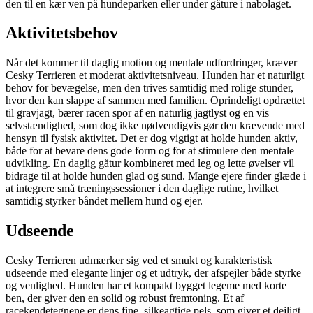
den til en kær ven på hundeparken eller under gåture i nabolaget.
Aktivitetsbehov
Når det kommer til daglig motion og mentale udfordringer, kræver
Cesky Terrieren et moderat aktivitetsniveau. Hunden har et naturligt
behov for bevægelse, men den trives samtidig med rolige stunder,
hvor den kan slappe af sammen med familien. Oprindeligt opdrættet
til gravjagt, bærer racen spor af en naturlig jagtlyst og en vis
selvstændighed, som dog ikke nødvendigvis gør den krævende med
hensyn til fysisk aktivitet. Det er dog vigtigt at holde hunden aktiv,
både for at bevare dens gode form og for at stimulere den mentale
udvikling. En daglig gåtur kombineret med leg og lette øvelser vil
bidrage til at holde hunden glad og sund. Mange ejere finder glæde i
at integrere små træningssessioner i den daglige rutine, hvilket
samtidig styrker båndet mellem hund og ejer.
Udseende
Cesky Terrieren udmærker sig ved et smukt og karakteristisk
udseende med elegante linjer og et udtryk, der afspejler både styrke
og venlighed. Hunden har et kompakt bygget legeme med korte
ben, der giver den en solid og robust fremtoning. Et af
racekendetegnene er dens fine, silkeagtige pels, som giver et dejligt