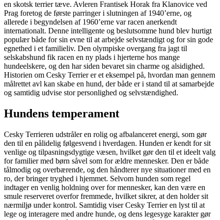
en skotsk terrier tæve. Avleren Frantisek Horak fra Klanovice ved
Prag foretog de første parringer i slutningen af 1940’erne, og
allerede i begyndelsen af 1960’erne var racen anerkendt
internationalt. Denne intelligente og beslutsomme hund blev hurtigt
populær både for sin evne til at arbejde selvstændigt og for sin gode
egnethed i et familieliv. Den olympiske overgang fra jagt til
selskabshund fik racen en ny plads i hjerterne hos mange
hundeelskere, og den har siden bevaret sin charme og alsidighed.
Historien om Cesky Terrier er et eksempel på, hvordan man gennem
målrettet avl kan skabe en hund, der både er i stand til at samarbejde
og samtidig udvise stor personlighed og selvstændighed.
Hundens temperament
Cesky Terrieren udstråler en rolig og afbalanceret energi, som gør
den til en pålidelig følgesvend i hverdagen. Hunden er kendt for sit
venlige og tilpasningsdygtige væsen, hvilket gør den til et ideelt valg
for familier med børn såvel som for ældre mennesker. Den er både
tålmodig og overbærende, og den håndterer nye situationer med en
ro, der bringer tryghed i hjemmet. Selvom hunden som regel
indtager en venlig holdning over for mennesker, kan den være en
smule reserveret overfor fremmede, hvilket sikrer, at den holder sit
nærmiljø under kontrol. Samtidig viser Cesky Terrier en lyst til at
lege og interagere med andre hunde, og dens legesyge karakter gør