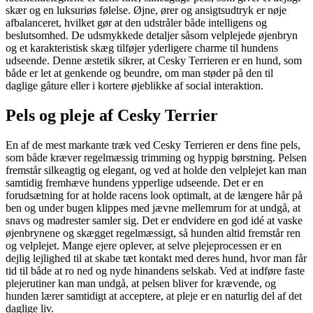
skær og en luksuriøs følelse. Øjne, ører og ansigtsudtryk er nøje
afbalanceret, hvilket gør at den udstråler både intelligens og
beslutsomhed. De udsmykkede detaljer såsom velplejede øjenbryn
og et karakteristisk skæg tilføjer yderligere charme til hundens
udseende. Denne æstetik sikrer, at Cesky Terrieren er en hund, som
både er let at genkende og beundre, om man støder på den til
daglige gåture eller i kortere øjeblikke af social interaktion.
Pels og pleje af Cesky Terrier
En af de mest markante træk ved Cesky Terrieren er dens fine pels,
som både kræver regelmæssig trimming og hyppig børstning. Pelsen
fremstår silkeagtig og elegant, og ved at holde den velplejet kan man
samtidig fremhæve hundens ypperlige udseende. Det er en
forudsætning for at holde racens look optimalt, at de længere hår på
ben og under bugen klippes med jævne mellemrum for at undgå, at
snavs og madrester samler sig. Det er endvidere en god idé at vaske
øjenbrynene og skægget regelmæssigt, så hunden altid fremstår ren
og velplejet. Mange ejere oplever, at selve plejeprocessen er en
dejlig lejlighed til at skabe tæt kontakt med deres hund, hvor man får
tid til både at ro ned og nyde hinandens selskab. Ved at indføre faste
plejerutiner kan man undgå, at pelsen bliver for krævende, og
hunden lærer samtidigt at acceptere, at pleje er en naturlig del af det
daglige liv.