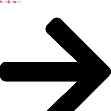
hunderacer
.