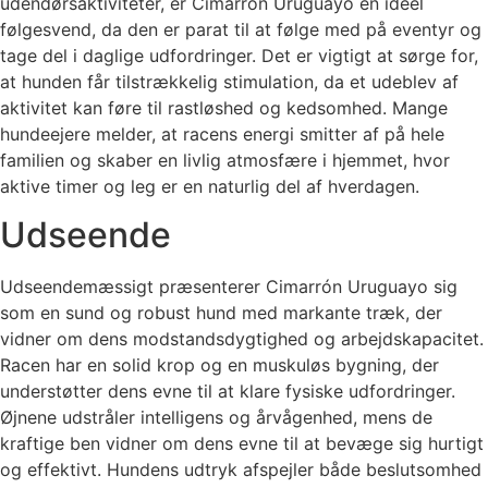
udendørsaktiviteter, er Cimarrón Uruguayo en ideel
følgesvend, da den er parat til at følge med på eventyr og
tage del i daglige udfordringer. Det er vigtigt at sørge for,
at hunden får tilstrækkelig stimulation, da et udeblev af
aktivitet kan føre til rastløshed og kedsomhed. Mange
hundeejere melder, at racens energi smitter af på hele
familien og skaber en livlig atmosfære i hjemmet, hvor
aktive timer og leg er en naturlig del af hverdagen.
Udseende
Udseendemæssigt præsenterer Cimarrón Uruguayo sig
som en sund og robust hund med markante træk, der
vidner om dens modstandsdygtighed og arbejdskapacitet.
Racen har en solid krop og en muskuløs bygning, der
understøtter dens evne til at klare fysiske udfordringer.
Øjnene udstråler intelligens og årvågenhed, mens de
kraftige ben vidner om dens evne til at bevæge sig hurtigt
og effektivt. Hundens udtryk afspejler både beslutsomhed