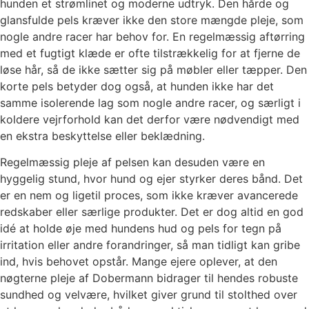
hunden et strømlinet og moderne udtryk. Den hårde og
glansfulde pels kræver ikke den store mængde pleje, som
nogle andre racer har behov for. En regelmæssig aftørring
med et fugtigt klæde er ofte tilstrækkelig for at fjerne de
løse hår, så de ikke sætter sig på møbler eller tæpper. Den
korte pels betyder dog også, at hunden ikke har det
samme isolerende lag som nogle andre racer, og særligt i
koldere vejrforhold kan det derfor være nødvendigt med
en ekstra beskyttelse eller beklædning.
Regelmæssig pleje af pelsen kan desuden være en
hyggelig stund, hvor hund og ejer styrker deres bånd. Det
er en nem og ligetil proces, som ikke kræver avancerede
redskaber eller særlige produkter. Det er dog altid en god
idé at holde øje med hundens hud og pels for tegn på
irritation eller andre forandringer, så man tidligt kan gribe
ind, hvis behovet opstår. Mange ejere oplever, at den
nøgterne pleje af Dobermann bidrager til hendes robuste
sundhed og velvære, hvilket giver grund til stolthed over