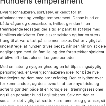
Hundens temperament
Dværgschnauzeren, sort/sølv, er kendt for sit
afbalancerede og venlige temperament. Denne hund er
både vågen og opmærksom, hvilket gør den til en
fremragende ledsager, der altid er parat til at følge med i
familiens aktiviteter. Den elsker selskab og har en stærk
trang til at være tæt på sine mennesker. Det er vigtigt at
understrege, at hunden trives bedst, når den får lov at dele
dagligdagen med sin familie, og den foretrækker sjældent
at blive efterladt alene i længere perioder.
Med en naturlig nysgerrighed og en let tilpasningsdygtig
personlighed, er Dværgschnauzeren ideel for både nye
hundeejere og dem med stor erfaring. Den er lydhør over
for kommandoer, og dens evne til at lære nye tricks og
adfærd gør den både til en fornøjelse i træningssessioner
og til en populær hund i agilitybaner. Selv om den er
social, er det vigtigt at sætte klare rammer og grænser, så