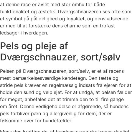
at denne race er avlet med stor omhu for både
funktionalitet og æstetik. Dværgschnauzeren ses ofte som
et symbol på pålidelighed og loyalitet, og dens udseende
er med til at forstærke dens charme som en trofast
ledsager i hverdagen.
Pels og pleje af
Dværgschnauzer, sort/sølv
Pelsen på Dværgschnauzeren, sort/sølv, er et af racens
mest bemærkelsesværdige kendetegn. Den tætte og
stride pels kræver en regelmæssig indsats fra ejeren for at
holde den sund og velplejet. For at undgå, at pelsen fælder
for meget, anbefales det at trimme den to til fire gange
om året. Denne vedligeholdelse er afgørende, så hundens
pels forbliver pæn og allergivenlig for dem, der er
følsomme over for hundefælder.
Mens den kraftige del af hundens skæg skal redes dagligt