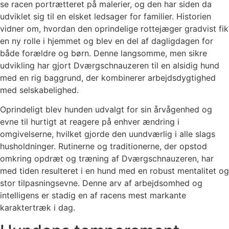
se racen portrætteret på malerier, og den har siden da
udviklet sig til en elsket ledsager for familier. Historien
vidner om, hvordan den oprindelige rottejæger gradvist fik
en ny rolle i hjemmet og blev en del af dagligdagen for
både forældre og børn. Denne langsomme, men sikre
udvikling har gjort Dværgschnauzeren til en alsidig hund
med en rig baggrund, der kombinerer arbejdsdygtighed
med selskabelighed.
Oprindeligt blev hunden udvalgt for sin årvågenhed og
evne til hurtigt at reagere på enhver ændring i
omgivelserne, hvilket gjorde den uundværlig i alle slags
husholdninger. Rutinerne og traditionerne, der opstod
omkring opdræt og træning af Dværgschnauzeren, har
med tiden resulteret i en hund med en robust mentalitet og
stor tilpasningsevne. Denne arv af arbejdsomhed og
intelligens er stadig en af racens mest markante
karaktertræk i dag.