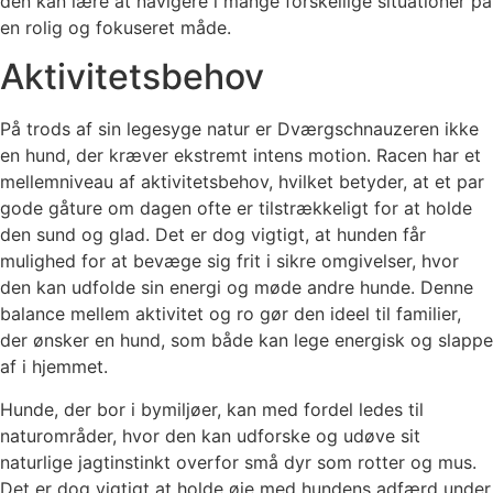
den kan lære at navigere i mange forskellige situationer på
en rolig og fokuseret måde.
Aktivitetsbehov
På trods af sin legesyge natur er Dværgschnauzeren ikke
en hund, der kræver ekstremt intens motion. Racen har et
mellemniveau af aktivitetsbehov, hvilket betyder, at et par
gode gåture om dagen ofte er tilstrækkeligt for at holde
den sund og glad. Det er dog vigtigt, at hunden får
mulighed for at bevæge sig frit i sikre omgivelser, hvor
den kan udfolde sin energi og møde andre hunde. Denne
balance mellem aktivitet og ro gør den ideel til familier,
der ønsker en hund, som både kan lege energisk og slappe
af i hjemmet.
Hunde, der bor i bymiljøer, kan med fordel ledes til
naturområder, hvor den kan udforske og udøve sit
naturlige jagtinstinkt overfor små dyr som rotter og mus.
Det er dog vigtigt at holde øje med hundens adfærd under