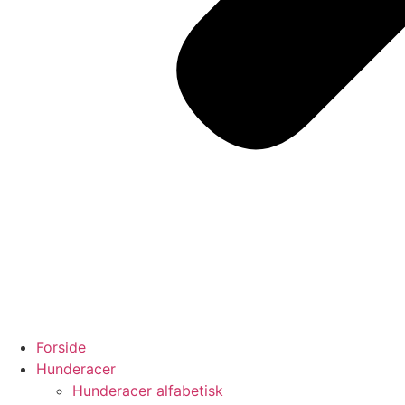
Forside
Hunderacer
Hunderacer alfabetisk