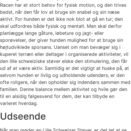
Racen har et stort behov for fysisk motion, og den trives
bedst, når den får lov at bruge sin snabel og sin næse
aktivt. For hunden er det ikke nok blot at gå en tur; den
skal udfordres både fysisk og mentalt. Man skal derfor
planlægge lange gåture, løbeture og jagt- eller
sporøvelser, der giver hunden mulighed for at bruge sin
højtudviklede sporsans. Uanset om man bevæger sig i
kuperet terræn eller deltager i organiserede aktiviteter, vil
den lille schweiziske støver elske den stimulering, den får
ud af at være aktiv. Samtidig er det vigtigt at huske på, at
selvom hunden er livlig og udholdende udendørs, er den
ofte roligere, når den opholder sig indendørs sammen med
familien. Denne balance mellem aktivitet og hvile gør den
til en alsidig følgesvend for dem, der kan tilbyde en
varieret hverdag.
Udseende
Når man møder en Lille Schweizer Støver, er det let at se