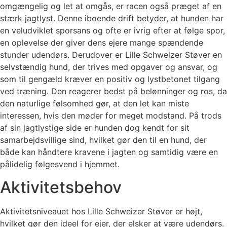
omgængelig og let at omgås, er racen også præget af en
stærk jagtlyst. Denne iboende drift betyder, at hunden har
en veludviklet sporsans og ofte er ivrig efter at følge spor,
en oplevelse der giver dens ejere mange spændende
stunder udendørs. Derudover er Lille Schweizer Støver en
selvstændig hund, der trives med opgaver og ansvar, og
som til gengæld kræver en positiv og lystbetonet tilgang
ved træning. Den reagerer bedst på belønninger og ros, da
den naturlige følsomhed gør, at den let kan miste
interessen, hvis den møder for meget modstand. På trods
af sin jagtlystige side er hunden dog kendt for sit
samarbejdsvillige sind, hvilket gør den til en hund, der
både kan håndtere kravene i jagten og samtidig være en
pålidelig følgesvend i hjemmet.
Aktivitetsbehov
Aktivitetsniveauet hos Lille Schweizer Støver er højt,
hvilket gør den ideel for ejer, der elsker at være udendørs.