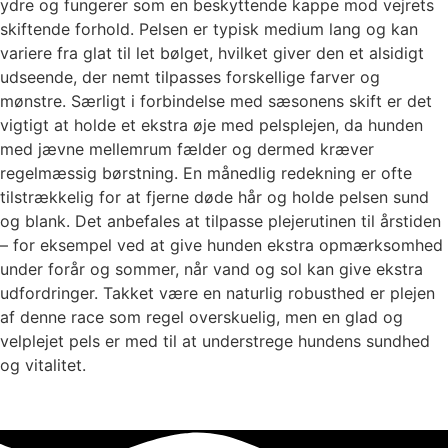
ydre og fungerer som en beskyttende kappe mod vejrets
skiftende forhold. Pelsen er typisk medium lang og kan
variere fra glat til let bølget, hvilket giver den et alsidigt
udseende, der nemt tilpasses forskellige farver og
mønstre. Særligt i forbindelse med sæsonens skift er det
vigtigt at holde et ekstra øje med pelsplejen, da hunden
med jævne mellemrum fælder og dermed kræver
regelmæssig børstning. En månedlig redekning er ofte
tilstrækkelig for at fjerne døde hår og holde pelsen sund
og blank. Det anbefales at tilpasse plejerutinen til årstiden
– for eksempel ved at give hunden ekstra opmærksomhed
under forår og sommer, når vand og sol kan give ekstra
udfordringer. Takket være en naturlig robusthed er plejen
af denne race som regel overskuelig, men en glad og
velplejet pels er med til at understrege hundens sundhed
og vitalitet.