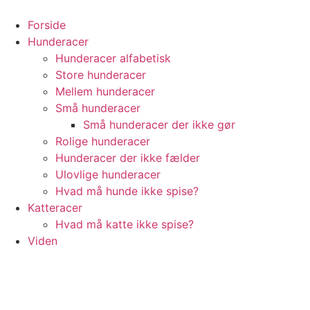
Videre
til
Forside
indhold
Hunderacer
Hunderacer alfabetisk
Store hunderacer
Mellem hunderacer
Små hunderacer
Små hunderacer der ikke gør
Rolige hunderacer
Hunderacer der ikke fælder
Ulovlige hunderacer
Hvad må hunde ikke spise?
Katteracer
Hvad må katte ikke spise?
Viden