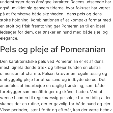
understreger dens årvågne karakter. Racens udseende har
også udviklet sig gennem tiderne, hvor fokuset har været
på at fremhæve både skønheden i dens pels og dens
stolte holdning. Kombinationen af et kompakt format med
en stolt og frisk fremtoning gør Pomeranian til en ideel
ledsager for dem, der ønsker en hund med både sjæl og
elegance.
Pels og pleje af Pomeranian
Den karakteristiske pels ved Pomeranian er et af dens
mest iøjnefaldende træk og tilføjer hunden en ekstra
dimension af charme. Pelsen kræver en regelmæssig og
omhyggelig pleje for at se sund og indbydende ud. Det
anbefales at indarbejde en daglig børstning, som både
forebygger sammenfiltringer og skåner huden. Ved at
vænne hunden til regelmæssig pelspleje fra en tidlig alder,
skabes der en rutine, der er gavnlig for både hund og ejer.
Visse perioder, især i forår og efterår, kan der være behov