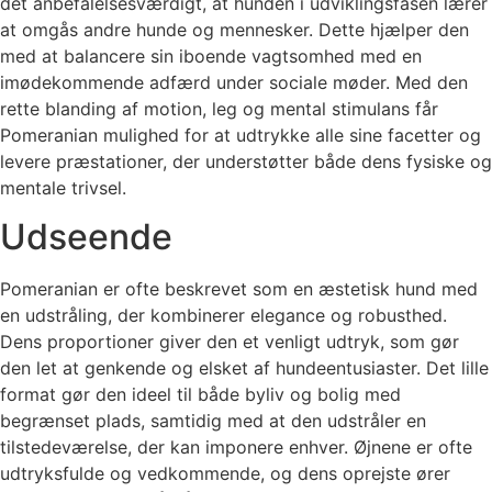
det anbefalelsesværdigt, at hunden i udviklingsfasen lærer
at omgås andre hunde og mennesker. Dette hjælper den
med at balancere sin iboende vagtsomhed med en
imødekommende adfærd under sociale møder. Med den
rette blanding af motion, leg og mental stimulans får
Pomeranian mulighed for at udtrykke alle sine facetter og
levere præstationer, der understøtter både dens fysiske og
mentale trivsel.
Udseende
Pomeranian er ofte beskrevet som en æstetisk hund med
en udstråling, der kombinerer elegance og robusthed.
Dens proportioner giver den et venligt udtryk, som gør
den let at genkende og elsket af hundeentusiaster. Det lille
format gør den ideel til både byliv og bolig med
begrænset plads, samtidig med at den udstråler en
tilstedeværelse, der kan imponere enhver. Øjnene er ofte
udtryksfulde og vedkommende, og dens oprejste ører