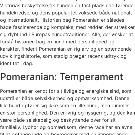
Victorias beskyttelse fik hunden en fast plads i de førende
hundekredse, og dens popularitet voksede både nationalt
og internationalt. Historien bag Pomeranian er således
både fascinerende og kompleks, med rødder, der strækker
sig dybt ind i Europas hundetraditioner. Alle, der ønsker at
forstå historien bag en hund med personlighed og
karakter, finder i Pomeranian en rig arv og en spændende
udviklingshistorie, som stadig præger racens udtryk og
identitet i dag.
Pomeranian: Temperament
Pomeranian er kendt for sit livlige og energiske sind, som
udstråler både selvsikkerhed og opmærksomhed. Denne
lille hund opfører sig ikke som en lille hund, men rummer
en stor personlighed. Den er ivrig og nysgerrig, og den kan
være både selskabelig og beskyttende over for sit
familieliv. Lydhør og opmærksom, denne race har en evne
til at opfange lyde og bevægelser med en imponerende