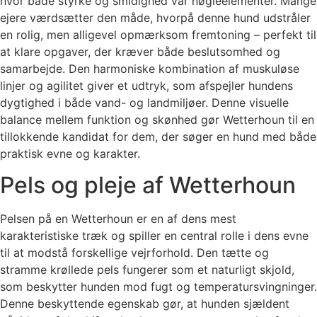
hvor både styrke og smidighed var nøgleelementer. Mange
ejere værdsætter den måde, hvorpå denne hund udstråler
en rolig, men alligevel opmærksom fremtoning – perfekt til
at klare opgaver, der kræver både beslutsomhed og
samarbejde. Den harmoniske kombination af muskuløse
linjer og agilitet giver et udtryk, som afspejler hundens
dygtighed i både vand- og landmiljøer. Denne visuelle
balance mellem funktion og skønhed gør Wetterhoun til en
tillokkende kandidat for dem, der søger en hund med både
praktisk evne og karakter.
Pels og pleje af Wetterhoun
Pelsen på en Wetterhoun er en af dens mest
karakteristiske træk og spiller en central rolle i dens evne
til at modstå forskellige vejrforhold. Den tætte og
stramme krøllede pels fungerer som et naturligt skjold,
som beskytter hunden mod fugt og temperatursvingninger.
Denne beskyttende egenskab gør, at hunden sjældent