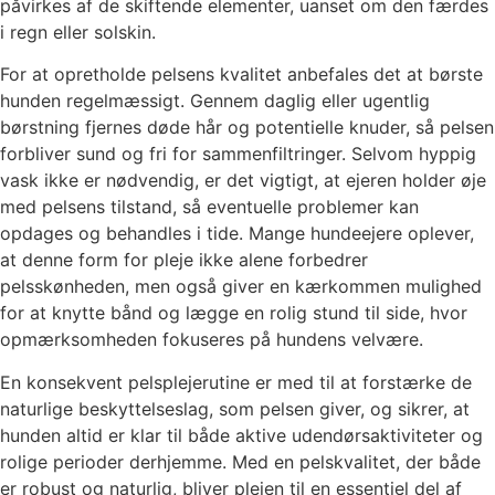
påvirkes af de skiftende elementer, uanset om den færdes
i regn eller solskin.
For at opretholde pelsens kvalitet anbefales det at børste
hunden regelmæssigt. Gennem daglig eller ugentlig
børstning fjernes døde hår og potentielle knuder, så pelsen
forbliver sund og fri for sammenfiltringer. Selvom hyppig
vask ikke er nødvendig, er det vigtigt, at ejeren holder øje
med pelsens tilstand, så eventuelle problemer kan
opdages og behandles i tide. Mange hundeejere oplever,
at denne form for pleje ikke alene forbedrer
pelsskønheden, men også giver en kærkommen mulighed
for at knytte bånd og lægge en rolig stund til side, hvor
opmærksomheden fokuseres på hundens velvære.
En konsekvent pelsplejerutine er med til at forstærke de
naturlige beskyttelseslag, som pelsen giver, og sikrer, at
hunden altid er klar til både aktive udendørsaktiviteter og
rolige perioder derhjemme. Med en pelskvalitet, der både
er robust og naturlig, bliver plejen til en essentiel del af