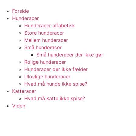
Videre
til
Forside
indhold
Hunderacer
Hunderacer alfabetisk
Store hunderacer
Mellem hunderacer
Små hunderacer
Små hunderacer der ikke gør
Rolige hunderacer
Hunderacer der ikke fælder
Ulovlige hunderacer
Hvad må hunde ikke spise?
Katteracer
Hvad må katte ikke spise?
Viden