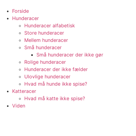
Videre
til
Forside
indhold
Hunderacer
Hunderacer alfabetisk
Store hunderacer
Mellem hunderacer
Små hunderacer
Små hunderacer der ikke gør
Rolige hunderacer
Hunderacer der ikke fælder
Ulovlige hunderacer
Hvad må hunde ikke spise?
Katteracer
Hvad må katte ikke spise?
Viden