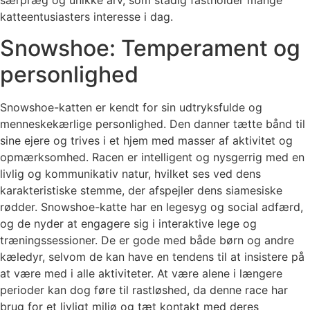
særpræg og unikke arv, som stadig fastholder mange
katteentusiasters interesse i dag.
Snowshoe: Temperament og
personlighed
Snowshoe-katten er kendt for sin udtryksfulde og
menneskekærlige personlighed. Den danner tætte bånd til
sine ejere og trives i et hjem med masser af aktivitet og
opmærksomhed. Racen er intelligent og nysgerrig med en
livlig og kommunikativ natur, hvilket ses ved dens
karakteristiske stemme, der afspejler dens siamesiske
rødder. Snowshoe-katte har en legesyg og social adfærd,
og de nyder at engagere sig i interaktive lege og
træningssessioner. De er gode med både børn og andre
kæledyr, selvom de kan have en tendens til at insistere på
at være med i alle aktiviteter. At være alene i længere
perioder kan dog føre til rastløshed, da denne race har
brug for et livligt miljø og tæt kontakt med deres