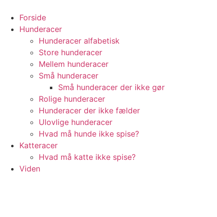
Videre
til
Forside
indhold
Hunderacer
Hunderacer alfabetisk
Store hunderacer
Mellem hunderacer
Små hunderacer
Små hunderacer der ikke gør
Rolige hunderacer
Hunderacer der ikke fælder
Ulovlige hunderacer
Hvad må hunde ikke spise?
Katteracer
Hvad må katte ikke spise?
Viden