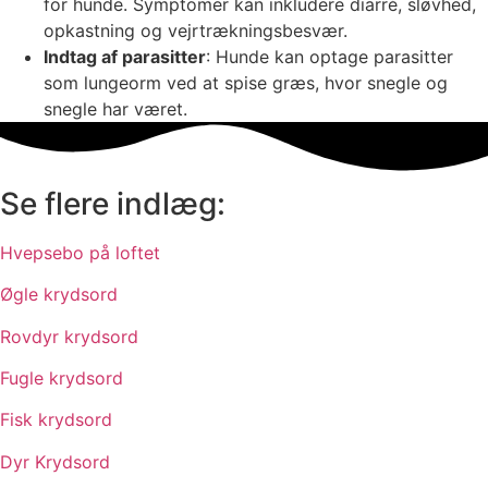
for hunde. Symptomer kan inkludere diarré, sløvhed,
opkastning og vejrtrækningsbesvær.
Indtag af parasitter
: Hunde kan optage parasitter
som lungeorm ved at spise græs, hvor snegle og
snegle har været.
Se flere indlæg:
Hvepsebo på loftet
Øgle krydsord
Rovdyr krydsord
Fugle krydsord
Fisk krydsord
Dyr Krydsord