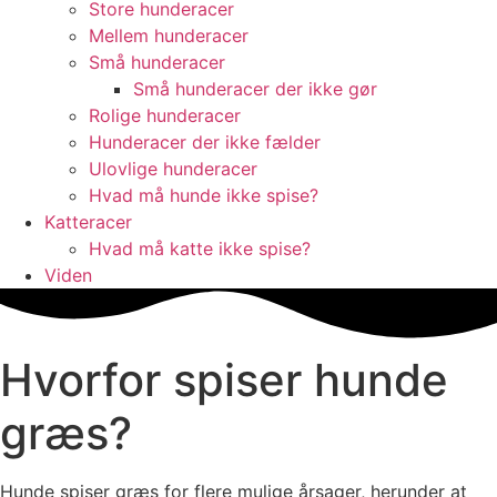
Store hunderacer
Mellem hunderacer
Små hunderacer
Små hunderacer der ikke gør
Rolige hunderacer
Hunderacer der ikke fælder
Ulovlige hunderacer
Hvad må hunde ikke spise?
Katteracer
Hvad må katte ikke spise?
Viden
Hvorfor spiser hunde
græs?
Hunde spiser græs for flere mulige årsager, herunder at