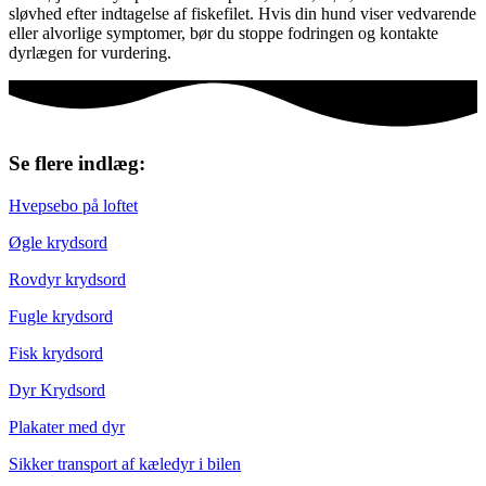
sløvhed efter indtagelse af fiskefilet. Hvis din hund viser vedvarende
eller alvorlige symptomer, bør du stoppe fodringen og kontakte
dyrlægen for vurdering.
Se flere indlæg:
Hvepsebo på loftet
Øgle krydsord
Rovdyr krydsord
Fugle krydsord
Fisk krydsord
Dyr Krydsord
Plakater med dyr
Sikker transport af kæledyr i bilen