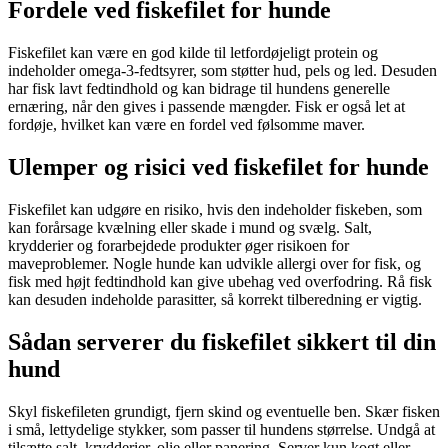
Fordele ved fiskefilet for hunde
Fiskefilet kan være en god kilde til letfordøjeligt protein og
indeholder omega-3-fedtsyrer, som støtter hud, pels og led. Desuden
har fisk lavt fedtindhold og kan bidrage til hundens generelle
ernæring, når den gives i passende mængder. Fisk er også let at
fordøje, hvilket kan være en fordel ved følsomme maver.
Ulemper og risici ved fiskefilet for hunde
Fiskefilet kan udgøre en risiko, hvis den indeholder fiskeben, som
kan forårsage kvælning eller skade i mund og svælg. Salt,
krydderier og forarbejdede produkter øger risikoen for
maveproblemer. Nogle hunde kan udvikle allergi over for fisk, og
fisk med højt fedtindhold kan give ubehag ved overfodring. Rå fisk
kan desuden indeholde parasitter, så korrekt tilberedning er vigtig.
Sådan serverer du fiskefilet sikkert til din
hund
Skyl fiskefileten grundigt, fjern skind og eventuelle ben. Skær fisken
i små, lettydelige stykker, som passer til hundens størrelse. Undgå at
tilsætte salt, krydderier, olie eller panering. Server kun kogt eller