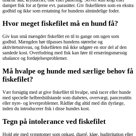
dampet fisk for at fjerne evt. parasitter. Giv fiskefileten som en ekstra
godbid og ikke som erstatning for hundens almindelige foder.
Hvor meget fiskefilet må en hund få?
Giv kun små mængder fiskefilet en til to gange om ugen som
godbid. Mængden bør tilpasses hundens størrelse og
aktivitetsniveau, og fiskefileten må ikke udgøre en stor del af den
samlede kost. Overfodring med fisk kan føre til ernæringsmæssig
ubalance og fordøjelsesproblemer.
Må hvalpe og hunde med særlige behov få
fiskefilet?
Vær forsigtig med at give fiskefilet til hvalpe, små racer eller hunde
med specielle helbredstilstande som diabetes, overvægt, pancreatitis
eller nyre- og leverproblemer. Rådfør dig altid med din dyrlæge,
inden du introducerer fisk i disse hundes kost.
Tegn på intolerance ved fiskefilet
Hold øje med symptomer som opkast, diarré, kløe, hudirritation eller