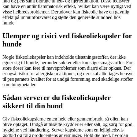
hud og pels samt bidrage til led- og hjertefunktion. Disse fedtsyrer
kan have en antiinflammatorisk effekt, hvilket kan være nyttigt ved
visse helbredsproblemer. Derudover kan fiskeolie have en gavnlig
effekt på immunforsvaret og støtte den generelle sundhed hos
hunde.
Ulemper og risici ved fiskeoliekapsler for
hunde
Nogle fiskeoliekapsler kan indeholde tilsætningsstoffer, der ikke
egner sig til hunde, herunder sukker eller kunstige smagsstoffer. For
store doser kan føre til maveproblemer som diarré eller opkast. Der
er også risiko for allergiske reaktioner, og der skal altid tages hensyn
til præparatets kvalitet for at undgå forurening med skadelige stoffer
som tungmetaller.
Sådan serverer du fiskeoliekapsler
sikkert til din hund
Giv fiskeoliekapslerne enten hele eller gennembrudt, så olien kan
blive optaget. Undgå at tilsætte krydderier eller salt, og sørg for god
hygiejne ved håndtering. Server kapslerne som en lejlighedsvis
godbid og følg producentens anvisninger. Hold øje med, hvordan