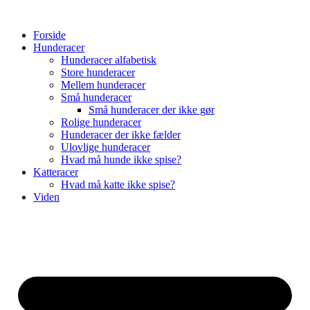
Videre
til
Forside
indhold
Hunderacer
Hunderacer alfabetisk
Store hunderacer
Mellem hunderacer
Små hunderacer
Små hunderacer der ikke gør
Rolige hunderacer
Hunderacer der ikke fælder
Ulovlige hunderacer
Hvad må hunde ikke spise?
Katteracer
Hvad må katte ikke spise?
Viden