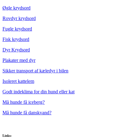
Øgle krydsord
Rovdyr krydsord
Fugle krydsord
Fisk krydsord
Dyr Krydsord
Plakater med dyr
Sikker transport af kæledyr i bilen
Isoleret kattelem
Godt indeklima for din hund eller kat
Må hunde få iceberg?
Må hunde få danskvand?
Links: