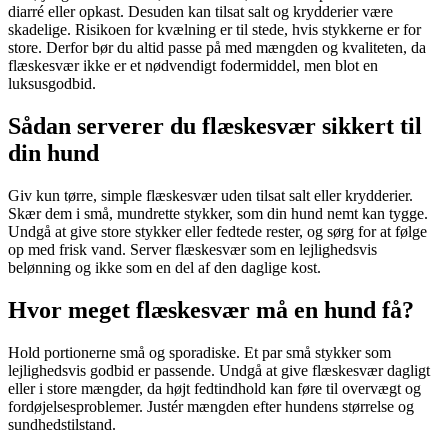
diarré eller opkast. Desuden kan tilsat salt og krydderier være
skadelige. Risikoen for kvælning er til stede, hvis stykkerne er for
store. Derfor bør du altid passe på med mængden og kvaliteten, da
flæskesvær ikke er et nødvendigt fodermiddel, men blot en
luksusgodbid.
Sådan serverer du flæskesvær sikkert til
din hund
Giv kun tørre, simple flæskesvær uden tilsat salt eller krydderier.
Skær dem i små, mundrette stykker, som din hund nemt kan tygge.
Undgå at give store stykker eller fedtede rester, og sørg for at følge
op med frisk vand. Server flæskesvær som en lejlighedsvis
belønning og ikke som en del af den daglige kost.
Hvor meget flæskesvær må en hund få?
Hold portionerne små og sporadiske. Et par små stykker som
lejlighedsvis godbid er passende. Undgå at give flæskesvær dagligt
eller i store mængder, da højt fedtindhold kan føre til overvægt og
fordøjelsesproblemer. Justér mængden efter hundens størrelse og
sundhedstilstand.