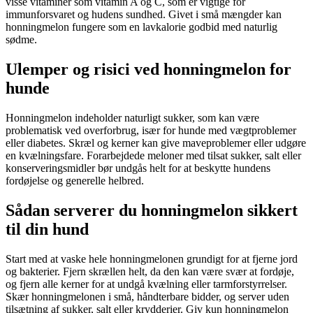
visse vitaminer som vitamin A og C, som er vigtige for
immunforsvaret og hudens sundhed. Givet i små mængder kan
honningmelon fungere som en lavkalorie godbid med naturlig
sødme.
Ulemper og risici ved honningmelon for
hunde
Honningmelon indeholder naturligt sukker, som kan være
problematisk ved overforbrug, især for hunde med vægtproblemer
eller diabetes. Skræl og kerner kan give maveproblemer eller udgøre
en kvælningsfare. Forarbejdede meloner med tilsat sukker, salt eller
konserveringsmidler bør undgås helt for at beskytte hundens
fordøjelse og generelle helbred.
Sådan serverer du honningmelon sikkert
til din hund
Start med at vaske hele honningmelonen grundigt for at fjerne jord
og bakterier. Fjern skrællen helt, da den kan være svær at fordøje,
og fjern alle kerner for at undgå kvælning eller tarmforstyrrelser.
Skær honningmelonen i små, håndterbare bidder, og server uden
tilsætning af sukker, salt eller krydderier. Giv kun honningmelon