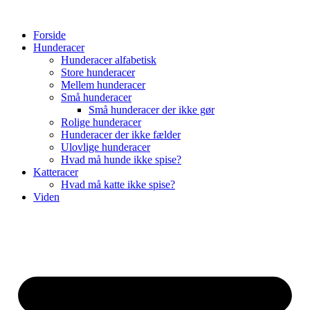
Videre
til
Forside
indhold
Hunderacer
Hunderacer alfabetisk
Store hunderacer
Mellem hunderacer
Små hunderacer
Små hunderacer der ikke gør
Rolige hunderacer
Hunderacer der ikke fælder
Ulovlige hunderacer
Hvad må hunde ikke spise?
Katteracer
Hvad må katte ikke spise?
Viden