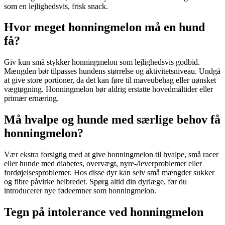
som en lejlighedsvis, frisk snack.
Hvor meget honningmelon må en hund
få?
Giv kun små stykker honningmelon som lejlighedsvis godbid.
Mængden bør tilpasses hundens størrelse og aktivitetsniveau. Undgå
at give store portioner, da det kan føre til maveubehag eller uønsket
vægtøgning. Honningmelon bør aldrig erstatte hovedmåltider eller
primær ernæring.
Må hvalpe og hunde med særlige behov få
honningmelon?
Vær ekstra forsigtig med at give honningmelon til hvalpe, små racer
eller hunde med diabetes, overvægt, nyre-/leverproblemer eller
fordøjelsesproblemer. Hos disse dyr kan selv små mængder sukker
og fibre påvirke helbredet. Spørg altid din dyrlæge, før du
introducerer nye fødeemner som honningmelon.
Tegn på intolerance ved honningmelon