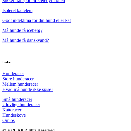
Sikker transport af kæledyr i bilen
Isoleret kattelem
Godt indeklima for din hund eller kat
Må hunde få iceberg?
Må hunde få danskvand?
Links:
Hunderacer
Store hunderacer
Mellem hunderacer
Hvad må hunde ikke spise?
Små hunderacer
Ulovlige hunderacer
Katteracer
Hundeskove
Om os
© 2026 All Rights Reserved.