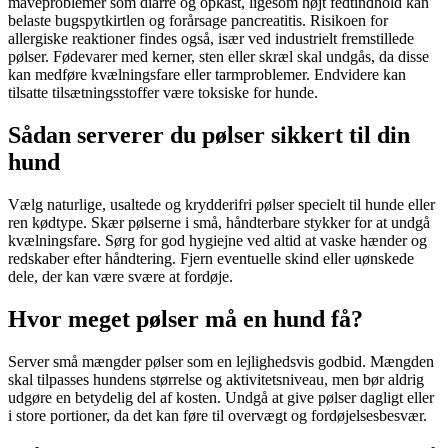
maveproblemer som diarré og opkast, ligesom højt fedtindhold kan
belaste bugspytkirtlen og forårsage pancreatitis. Risikoen for
allergiske reaktioner findes også, især ved industrielt fremstillede
pølser. Fødevarer med kerner, sten eller skræl skal undgås, da disse
kan medføre kvælningsfare eller tarmproblemer. Endvidere kan
tilsatte tilsætningsstoffer være toksiske for hunde.
Sådan serverer du pølser sikkert til din
hund
Vælg naturlige, usaltede og krydderifri pølser specielt til hunde eller
ren kødtype. Skær pølserne i små, håndterbare stykker for at undgå
kvælningsfare. Sørg for god hygiejne ved altid at vaske hænder og
redskaber efter håndtering. Fjern eventuelle skind eller uønskede
dele, der kan være svære at fordøje.
Hvor meget pølser må en hund få?
Server små mængder pølser som en lejlighedsvis godbid. Mængden
skal tilpasses hundens størrelse og aktivitetsniveau, men bør aldrig
udgøre en betydelig del af kosten. Undgå at give pølser dagligt eller
i store portioner, da det kan føre til overvægt og fordøjelsesbesvær.