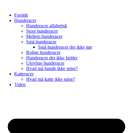
Videre
til
Forside
indhold
Hunderacer
Hunderacer alfabetisk
Store hunderacer
Mellem hunderacer
Små hunderacer
Små hunderacer der ikke gør
Rolige hunderacer
Hunderacer der ikke fælder
Ulovlige hunderacer
Hvad må hunde ikke spise?
Katteracer
Hvad må katte ikke spise?
Viden